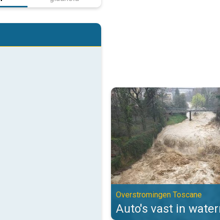
Auto's vast in watermassa's. Ov
Overstromingen Toscane
Auto's vast in wate