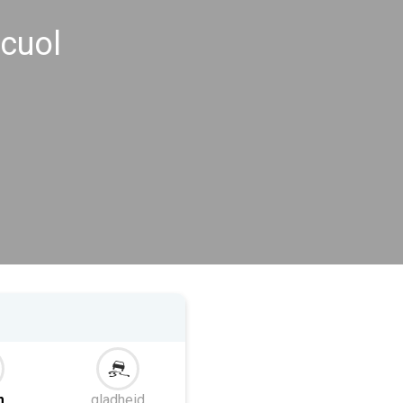
cuol
m
gladheid