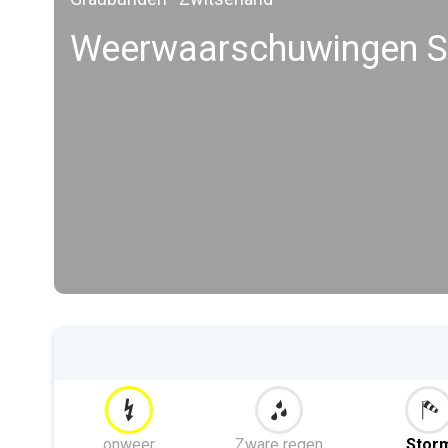
Weerwaarschuwingen S
onweer
Zware regen
Stor