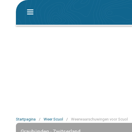
Startpagina
/
Weer Scuol
/
Weerwaarschuwingen voor Scuol
Graubünden · Zwitserland