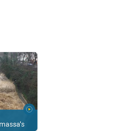
erstromingen Toscane. . .
rmassa's