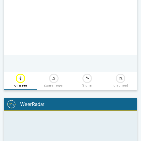
onweer
Zware regen
Storm
gladheid
WeerRadar