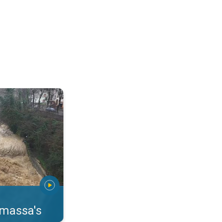
erstromingen Toscane. . .
rmassa's