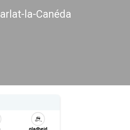
rlat-la-Canéda
m
gladheid