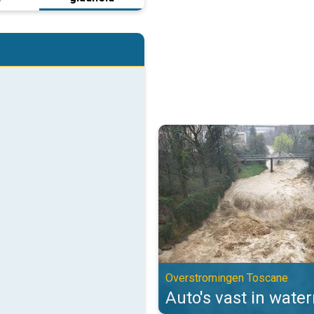
Auto's vast in watermassa's. Ov
Overstromingen Toscane
Auto's vast in wate