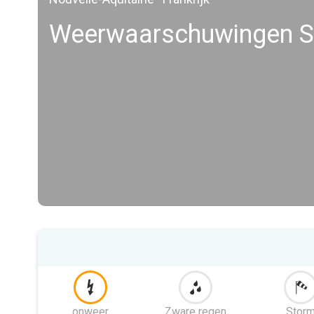
Weerwaarschuwingen Sa
onweer
Zware regen
Stor