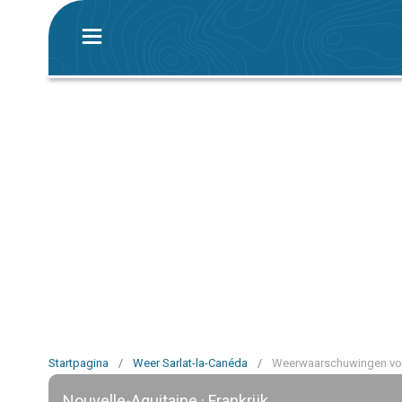
Startpagina
/
Weer Sarlat-la-Canéda
/
Weerwaarschuwingen voo
Nouvelle-Aquitaine · Frankrijk