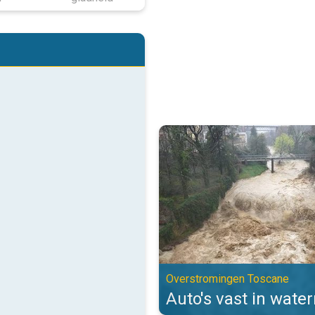
Auto's vast in watermassa's. Ov
Overstromingen Toscane
Auto's vast in wate