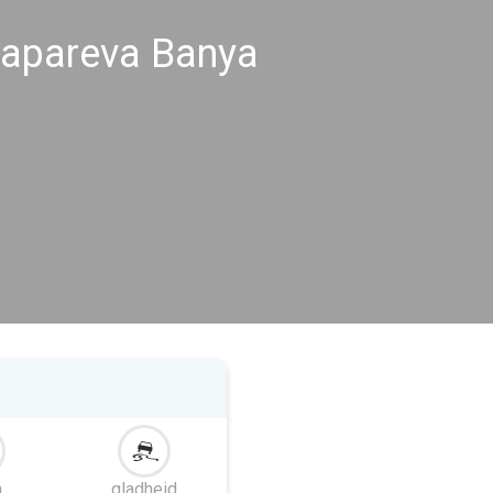
apareva Banya
m
gladheid