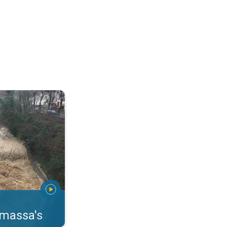
erstromingen Toscane. . .
rmassa's