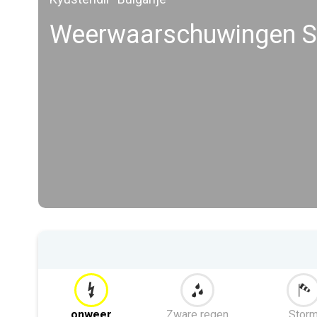
Weerwaarschuwingen S
onweer
Zware regen
Stor