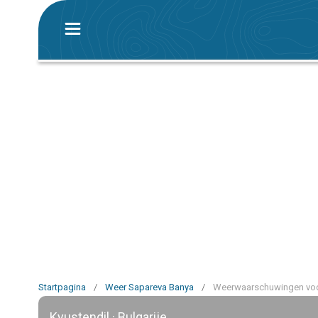
Startpagina
/
Weer Sapareva Banya
/
Weerwaarschuwingen voo
Kyustendil · Bulgarije