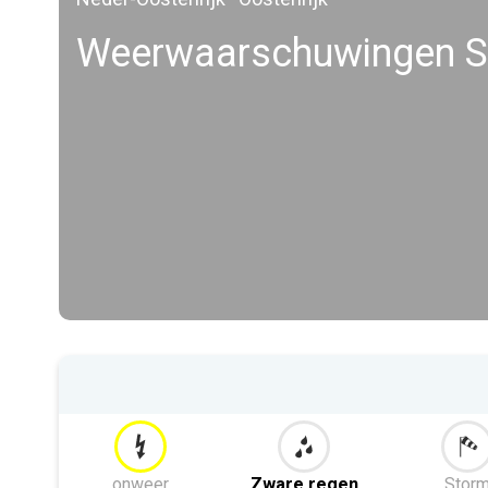
Weerwaarschuwingen S
onweer
Zware regen
Stor