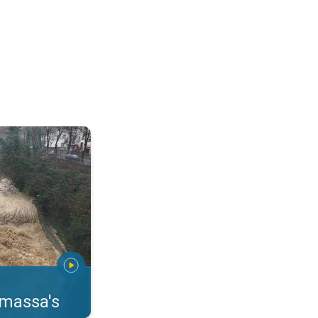
erstromingen Toscane. . .
rmassa's