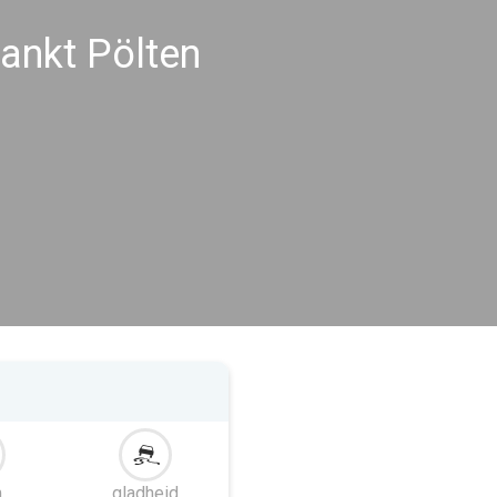
ankt Pölten
m
gladheid