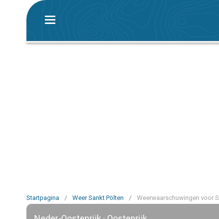
Startpagina
/
Weer Sankt Pölten
/
Weerwaarschuwingen voor Sa
Neder-Oostenrijk · Oostenrijk