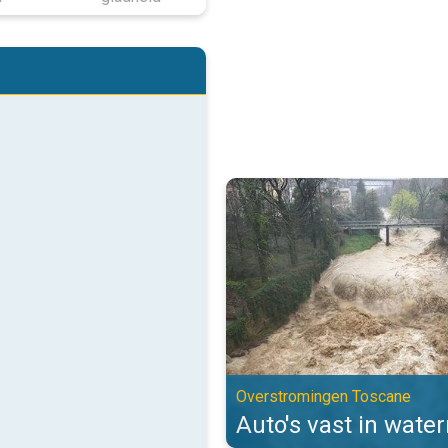
Auto's vast in watermassa's. Ov
Overstromingen Toscane
Auto's vast in wate