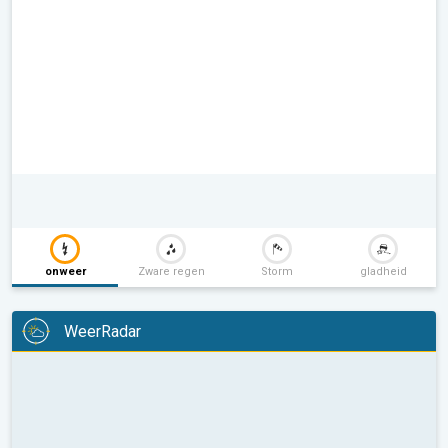
onweer
Zware regen
Storm
gladheid
WeerRadar