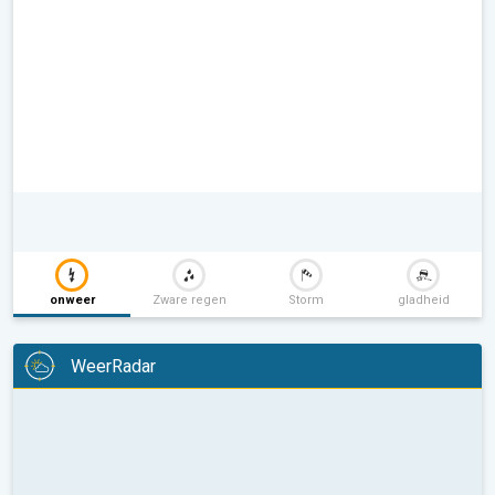
onweer
Zware regen
Storm
gladheid
WeerRadar