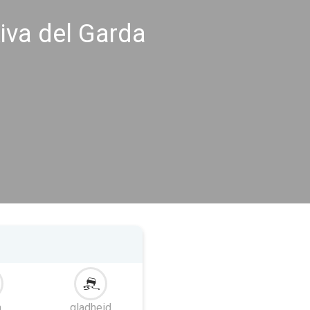
va del Garda
m
gladheid