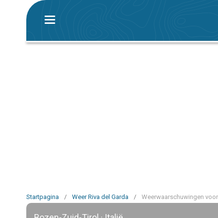
Startpagina
/
Weer Riva del Garda
/
Weerwaarschuwingen voor 
Bozen-Zuid-Tirol · Italië