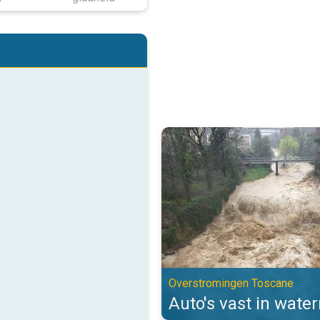
Auto's vast in watermassa's. Ov
Overstromingen Toscane
Auto's vast in wate