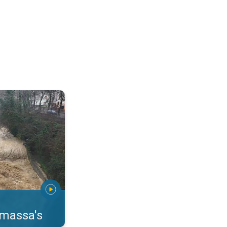
erstromingen Toscane. . .
rmassa's