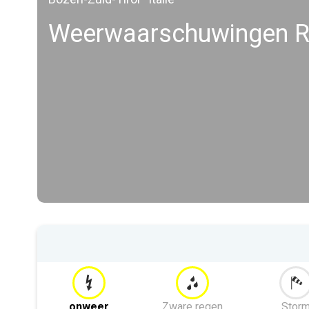
Weerwaarschuwingen Ri
onweer
Zware regen
Stor