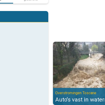
Auto's vast in watermassa's. Ov
Overstromingen Toscane
Auto's vast in wate