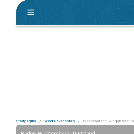
Startpagina
/
Weer Ravensburg
/
Weerwaarschuwingen voor R
Baden-Württemberg · Duitsland