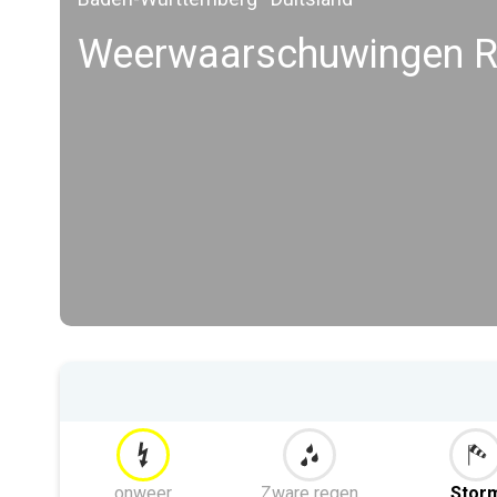
Weerwaarschuwingen R
onweer
Zware regen
Stor