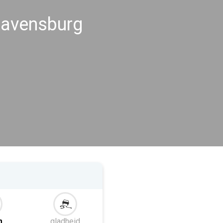
avensburg
m
gladheid