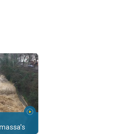
erstromingen Toscane. . .
rmassa's