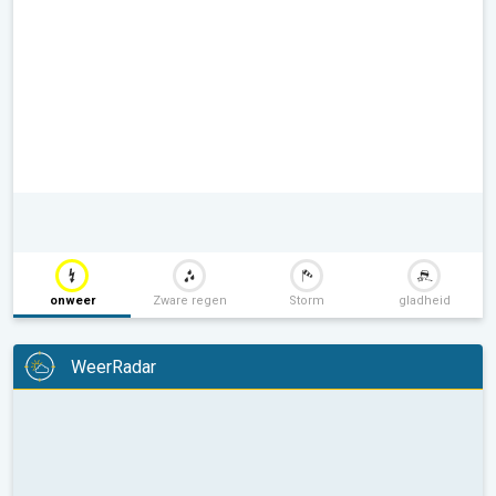
onweer
Zware regen
Storm
gladheid
WeerRadar