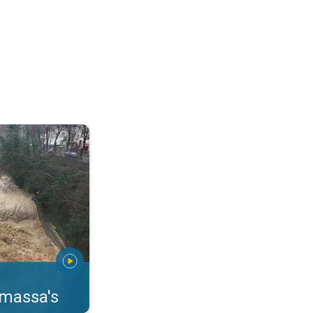
erstromingen Toscane. . .
rmassa's