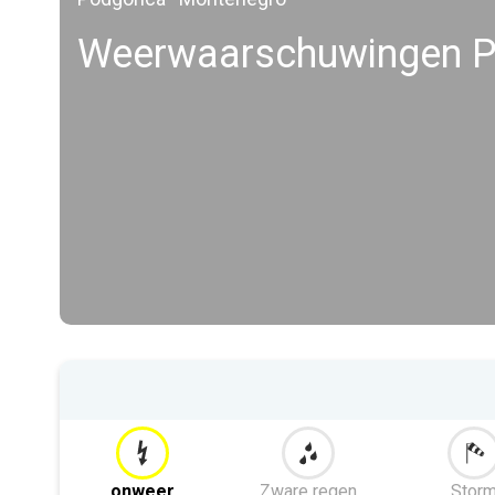
Weerwaarschuwingen P
onweer
Zware regen
Stor