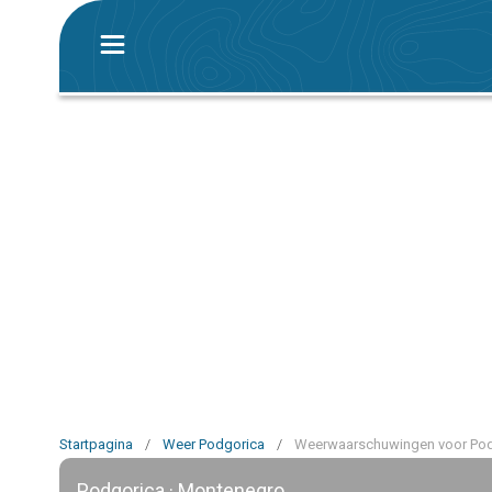
Startpagina
/
Weer Podgorica
/
Weerwaarschuwingen voor Pod
Podgorica · Montenegro