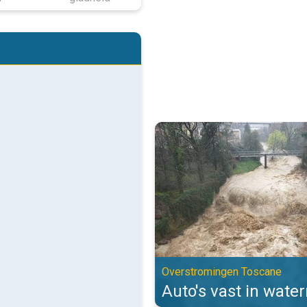
Auto's vast in watermassa's. Ov
Overstromingen Toscane
Auto's vast in wate