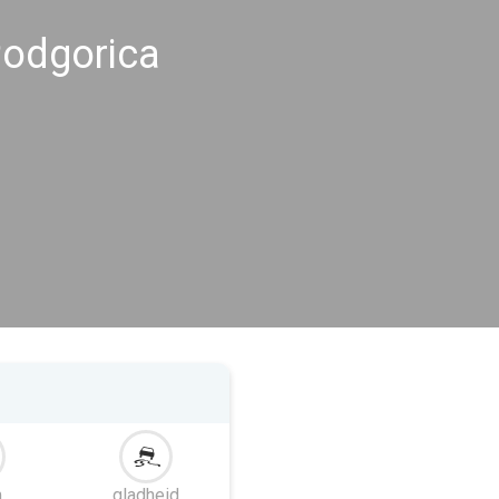
odgorica
m
gladheid