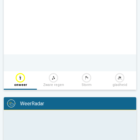
onweer
Zware regen
Storm
gladheid
WeerRadar