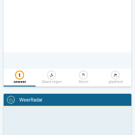
onweer
Zware regen
Storm
gladheid
WeerRadar