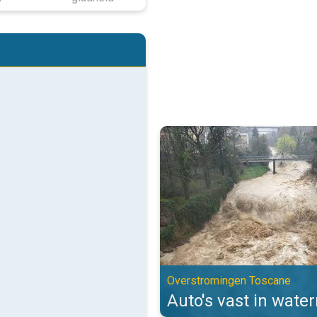
Auto's vast in watermassa's. Ov
Overstromingen Toscane
Auto's vast in wate