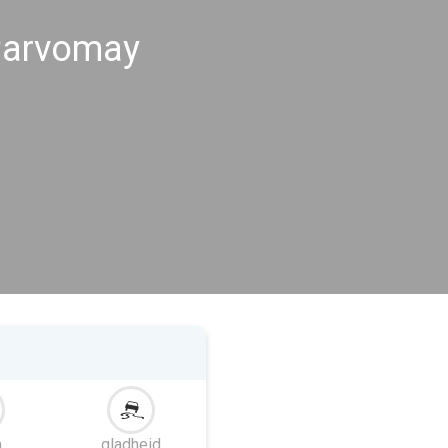
Parvomay
m
gladheid