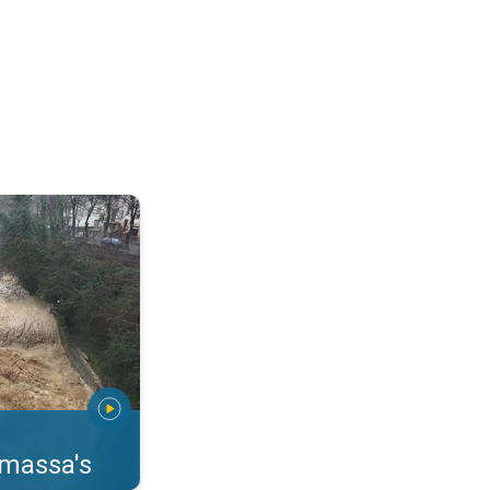
erstromingen Toscane. . .
rmassa's