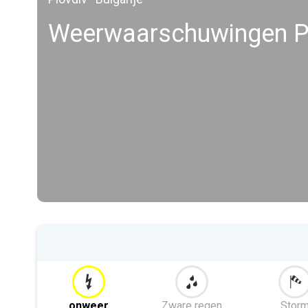
Weerwaarschuwingen 
onweer
Zware regen
Stor