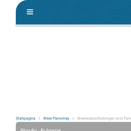
Startpagina
/
Weer Parvomay
/
Weerwaarschuwingen voor Par
Plovdiv · Bulgarije