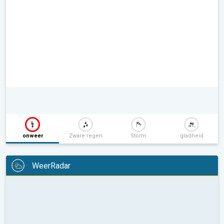
onweer
Zware regen
Storm
gladheid
WeerRadar