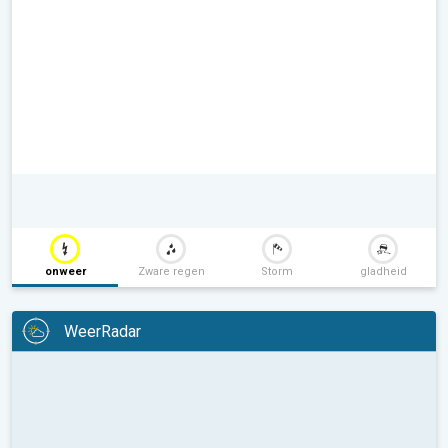
onweer
Zware regen
Storm
gladheid
WeerRadar