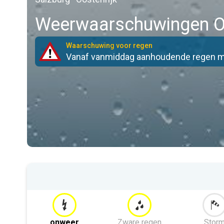
Weerwaarschuwingen O
Waarschuwing voor regen
Vanaf vanmiddag aanhoudende regen me
onweer
Zware regen
Stor