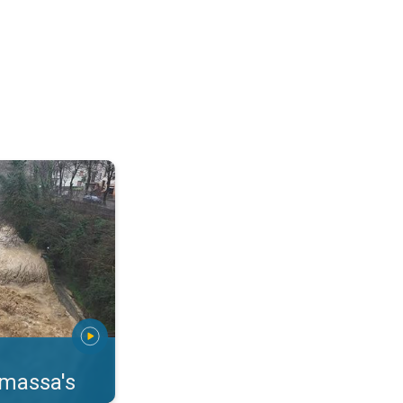
erstromingen Toscane. . .
rmassa's