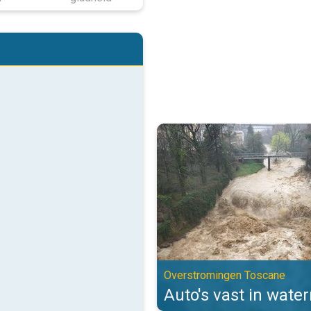
Auto's vast in watermassa's. Ov
Overstromingen Toscane
Auto's vast in wate