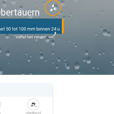
bertauern
t 50 tot 100 mm binnen 24 u
Vertel het verder!
m
gladheid