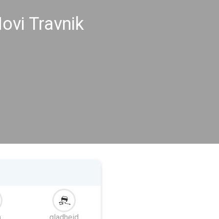
vi Travnik
m
gladheid