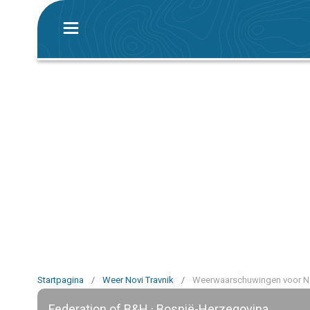
Startpagina
/
Weer Novi Travnik
/
Weerwaarschuwingen voor No
Federation of B&H · Bosnië-Herzegovina