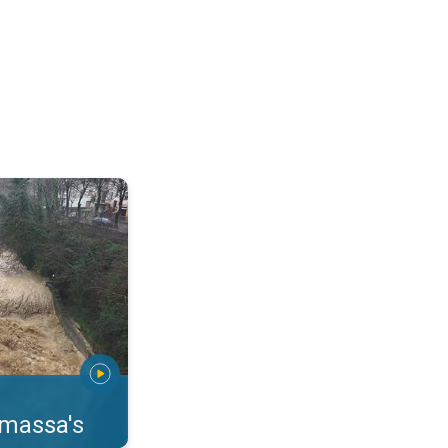
erstromingen Toscane. . .
rmassa's