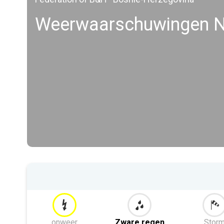
Weerwaarschuwingen No
onweer
Zware regen
Stor