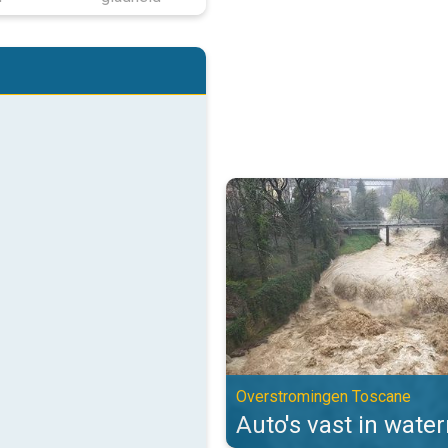
Auto's vast in watermassa's. Ov
Overstromingen Toscane
Auto's vast in wate