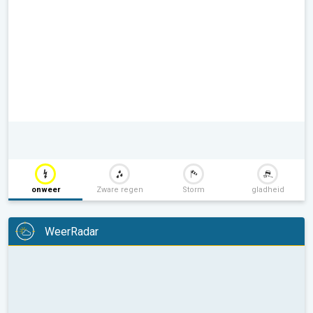
onweer
Zware regen
Storm
gladheid
WeerRadar