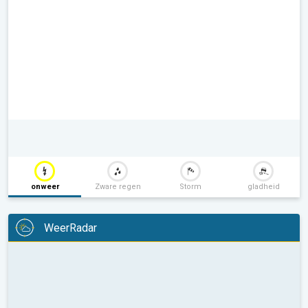
onweer
Zware regen
Storm
gladheid
WeerRadar