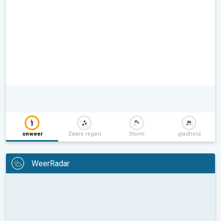
onweer
Zware regen
Storm
gladheid
WeerRadar