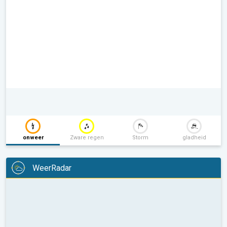
onweer
Zware regen
Storm
gladheid
WeerRadar