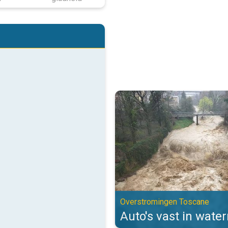
Auto's vast in watermassa's. Ov
Overstromingen Toscane
Auto's vast in wate