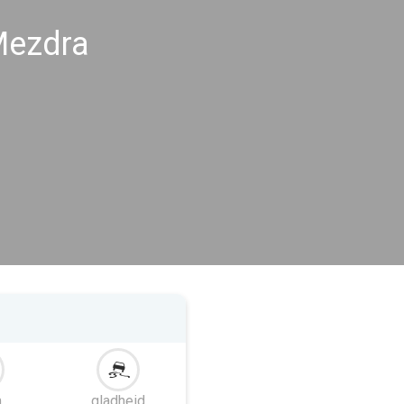
Mezdra
m
gladheid