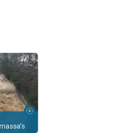
erstromingen Toscane. . .
rmassa's