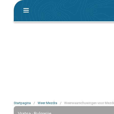
Startpagina
/
Weer Mezdra
/
Weerwaarschuwingen voor Mezd
Vratsa · Bulgarije