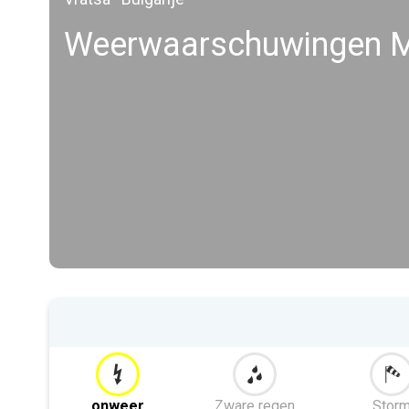
Weerwaarschuwingen 
onweer
Zware regen
Stor