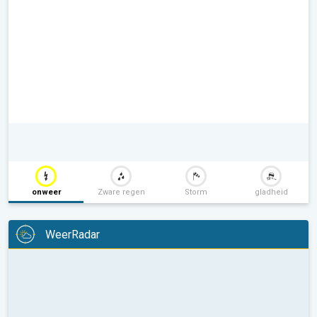
onweer
Zware regen
Storm
gladheid
WeerRadar