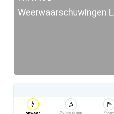
Weerwaarschuwingen L
onweer
Zware regen
Stor