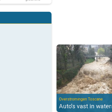
Auto's vast in watermassa's. Ov
Overstromingen Toscane
Auto's vast in wate