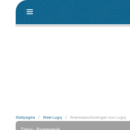
Startpagina
/
Weer Lugoj
/
Weerwaarschuwingen voor Lugoj
Timiș · Roemenië