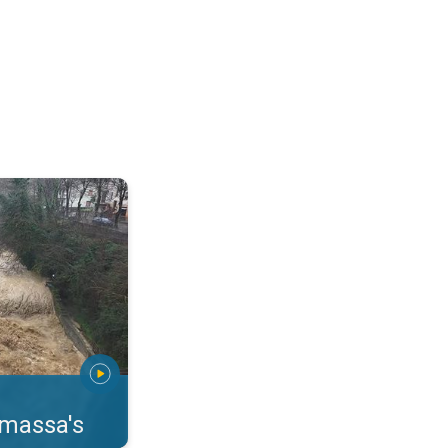
erstromingen Toscane. . .
rmassa's