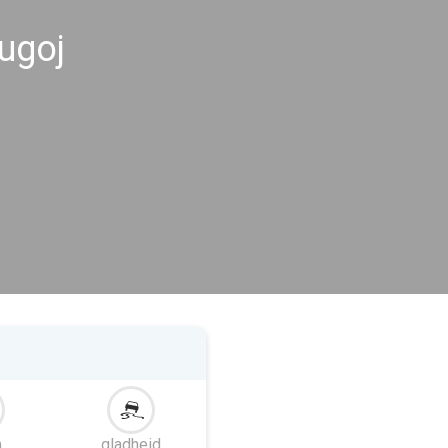
ugoj
m
gladheid