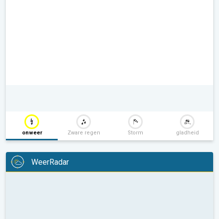
onweer
Zware regen
Storm
gladheid
WeerRadar