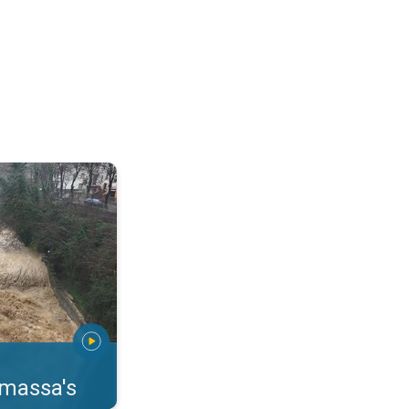
erstromingen Toscane. . .
rmassa's