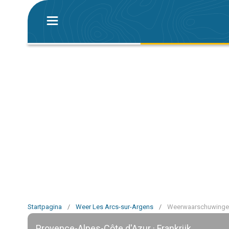
Startpagina
/
Weer Les Arcs-sur-Argens
/
Weerwaarschuwingen
Provence-Alpes-Côte d'Azur · Frankrijk