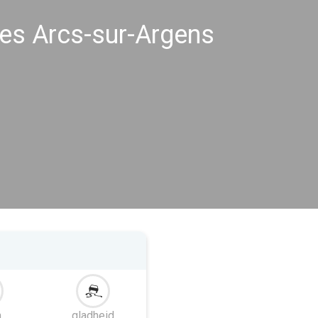
s Arcs-sur-Argens
m
gladheid