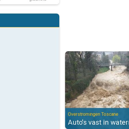
Auto's vast in watermassa's. Ov
Overstromingen Toscane
Auto's vast in wate