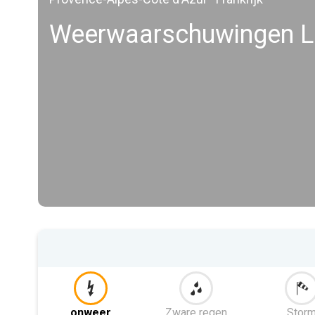
Weerwaarschuwingen Le
onweer
Zware regen
Stor