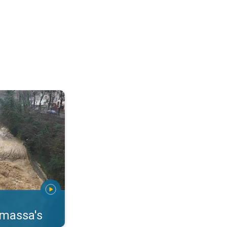
erstromingen Toscane. . .
rmassa's