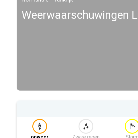
Weerwaarschuwingen Le
onweer
Zware regen
Stor