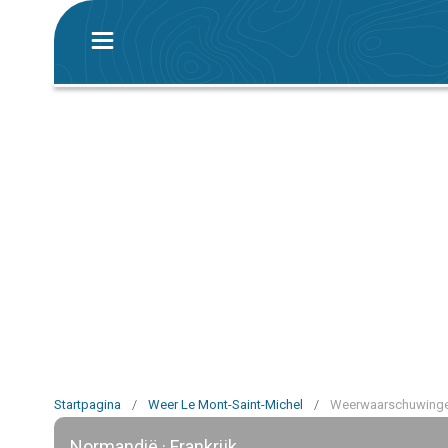
Startpagina
/
Weer Le Mont-Saint-Michel
/
Weerwaarschuwingen
Normandië · Frankrijk