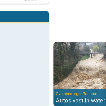
Auto's vast in watermassa's. Ov
Overstromingen Toscane
Auto's vast in wate