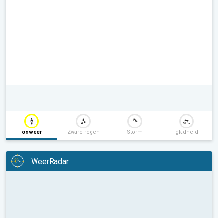
onweer
Zware regen
Storm
gladheid
WeerRadar