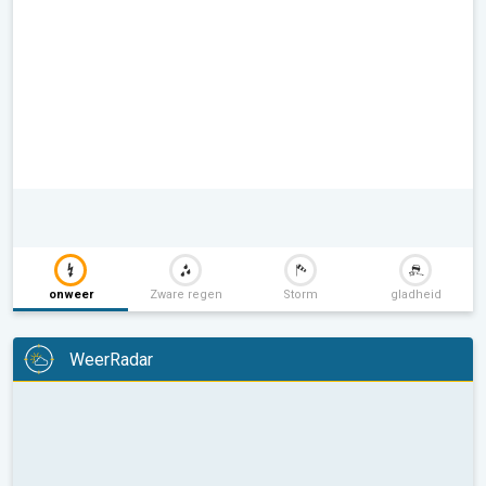
onweer
Zware regen
Storm
gladheid
WeerRadar