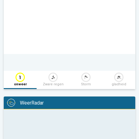
onweer
Zware regen
Storm
gladheid
WeerRadar