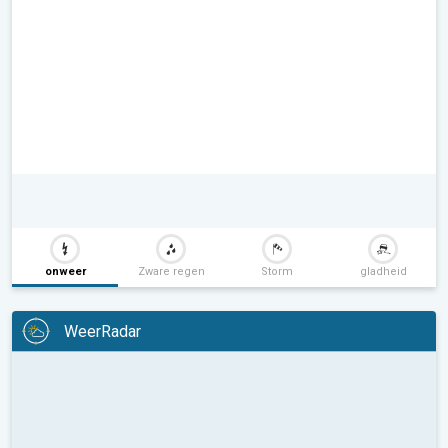
onweer
Zware regen
Storm
gladheid
WeerRadar