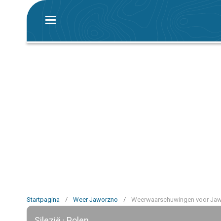
Startpagina
/
Weer Jaworzno
/
Weerwaarschuwingen voor Ja
Silezië · Polen