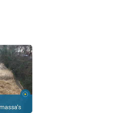
erstromingen Toscane. . .
rmassa's