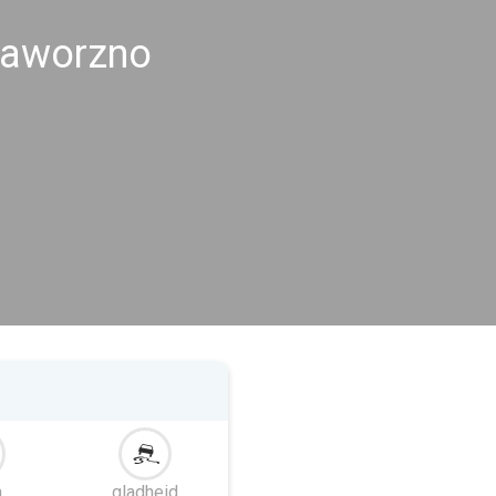
Jaworzno
m
gladheid