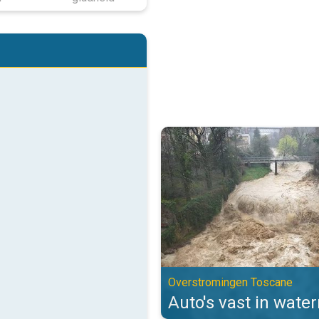
Auto's vast in watermassa's. Ov
Overstromingen Toscane
Auto's vast in wate