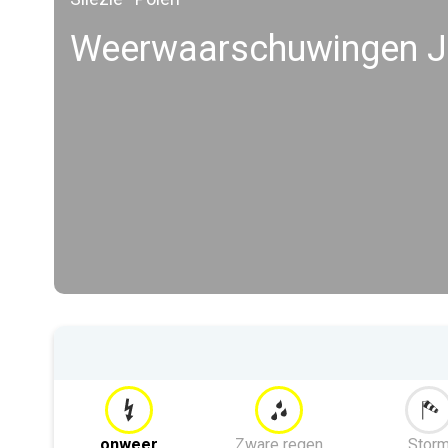
Weerwaarschuwingen 
onweer
Zware regen
Stor