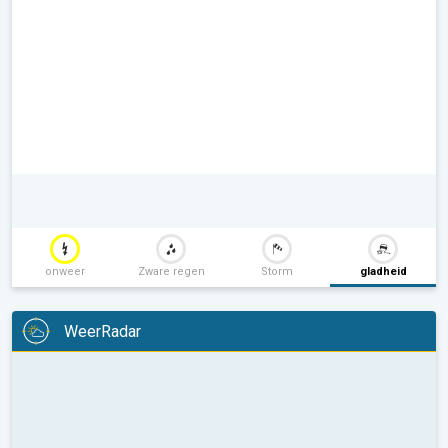
onweer
Zware regen
Storm
gladheid
WeerRadar