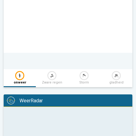
onweer
Zware regen
Storm
gladheid
WeerRadar