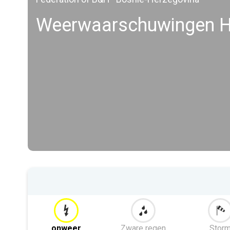
Weerwaarschuwingen H
onweer
Zware regen
Stor