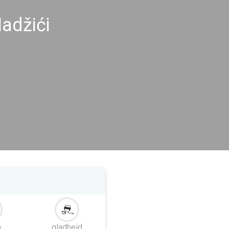
adžići
m
gladheid