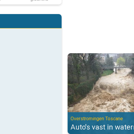
Auto's vast in watermassa's. Ov
Overstromingen Toscane
Auto's vast in wate