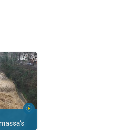
erstromingen Toscane. . .
rmassa's