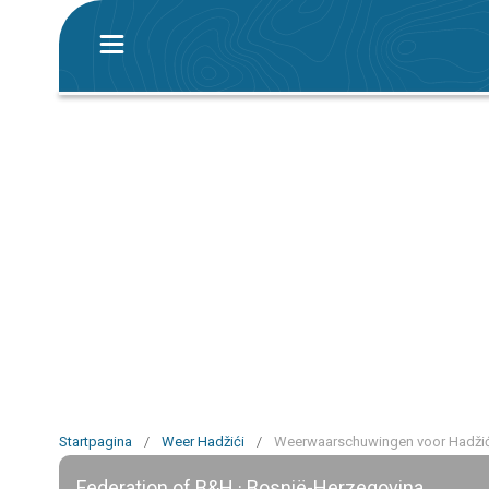
Startpagina
/
Weer Hadžići
/
Weerwaarschuwingen voor Hadžić
Federation of B&H · Bosnië-Herzegovina