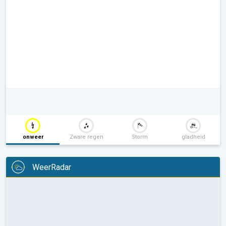
onweer
Zware regen
Storm
gladheid
WeerRadar