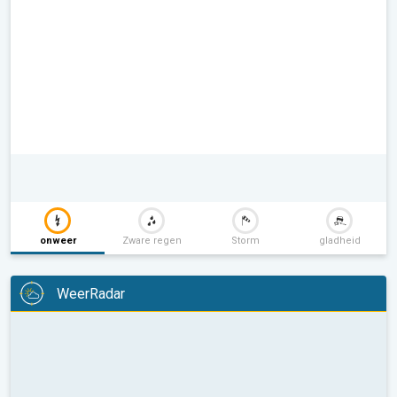
onweer
Zware regen
Storm
gladheid
WeerRadar