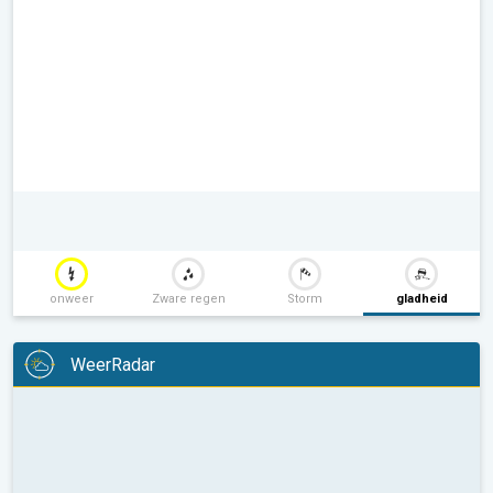
onweer
Zware regen
Storm
gladheid
WeerRadar