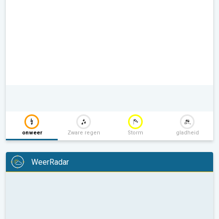
onweer
Zware regen
Storm
gladheid
WeerRadar