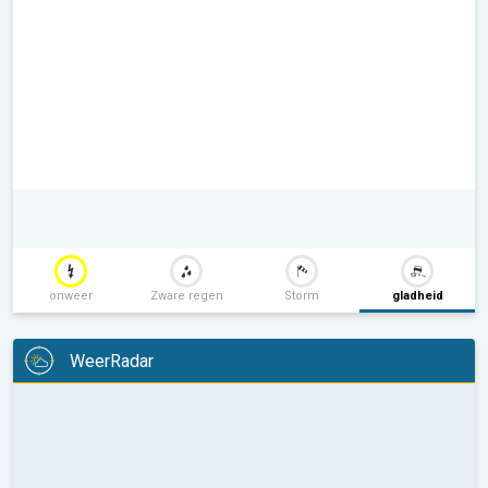
onweer
Zware regen
Storm
gladheid
WeerRadar