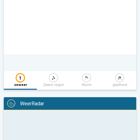
onweer
Zware regen
Storm
gladheid
WeerRadar