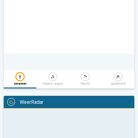
onweer
Zware regen
Storm
gladheid
WeerRadar