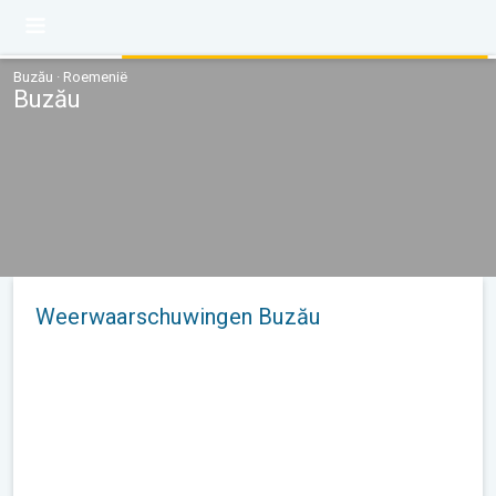
Buzău · Roemenië
Buzău
Weerwaarschuwingen Buzău