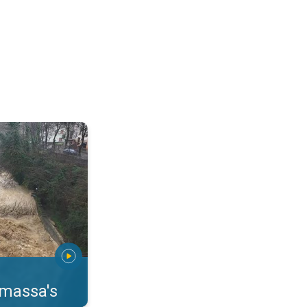
erstromingen Toscane. . .
rmassa's