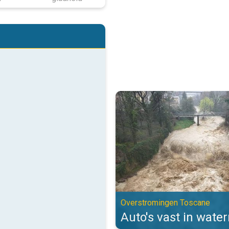
Auto's vast in watermassa's. Ov
Overstromingen Toscane
Auto's vast in wate