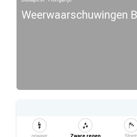
Weerwaarschuwingen B
onweer
Zware regen
Stor