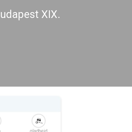
udapest XIX.
m
gladheid