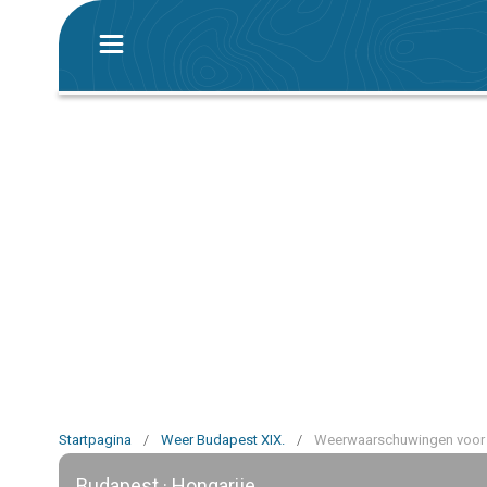
Startpagina
/
Weer Budapest XIX.
/
Weerwaarschuwingen voor 
Budapest · Hongarije