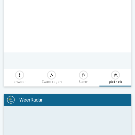
onweer
Zware regen
Storm
gladheid
WeerRadar