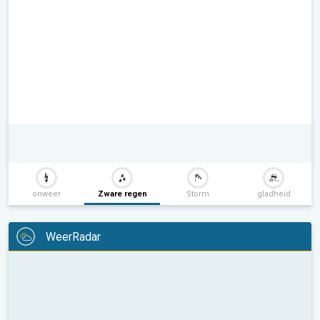
onweer
Zware regen
Storm
gladheid
WeerRadar