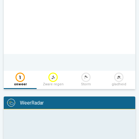
onweer
Zware regen
Storm
gladheid
WeerRadar