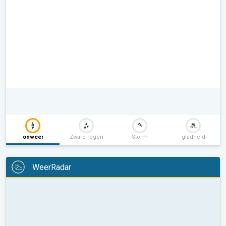
onweer
Zware regen
Storm
gladheid
WeerRadar