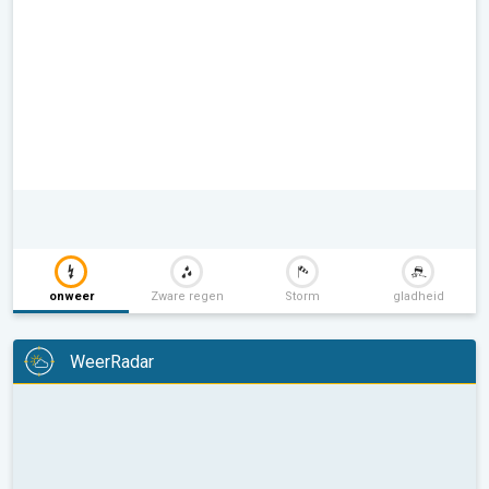
onweer
Zware regen
Storm
gladheid
WeerRadar