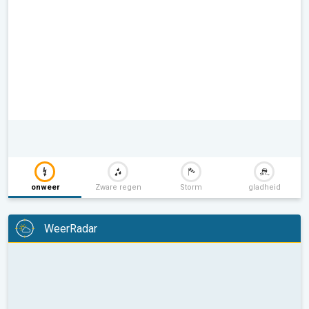
onweer
Zware regen
Storm
gladheid
WeerRadar